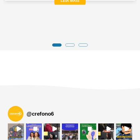
LEIA MAIS
@
crefono6