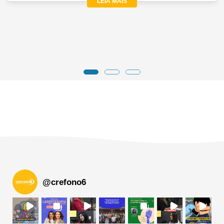
LEIA MAIS
@
crefono6