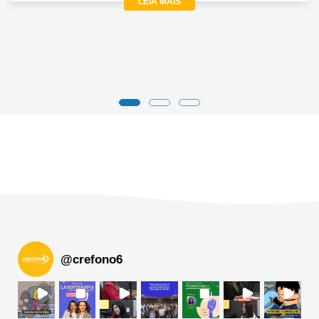
LEIA MAIS
@
crefono6