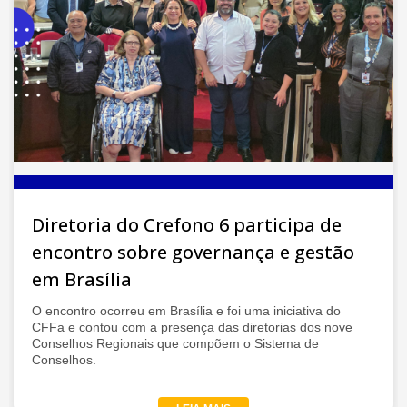
etoria do Crefono 6 participa de
Cref
ontro sobre governança e gestão
Hor
Brasília
Nos di
edição
ontro ocorreu em Brasília e foi uma iniciativa do
Nova L
 e contou com a presença das diretorias dos nove
fortal
elhos Regionais que compõem o Sistema de
serviç
elhos.