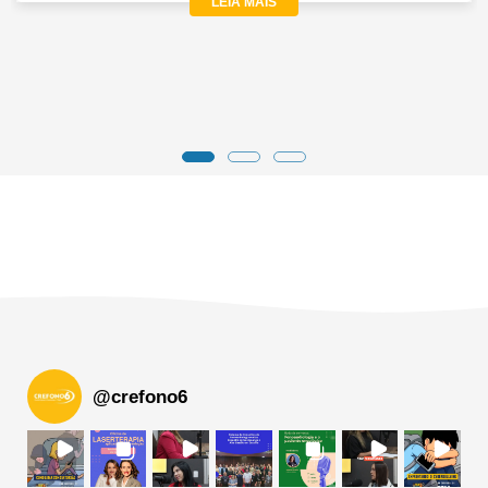
LEIA MAIS
@
crefono6