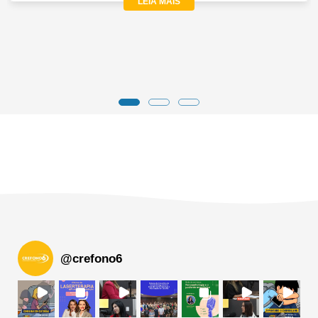
LEIA MAIS
@
crefono6