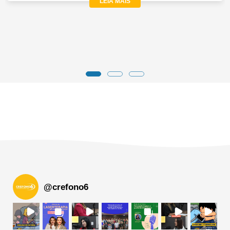
LEIA MAIS
@
crefono6