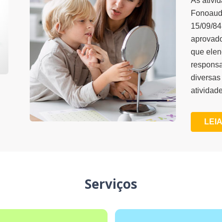
As ativi
Fonoaudi
15/09/84
aprovado
que elen
responsa
diversas
atividade
LEIA
Serviços