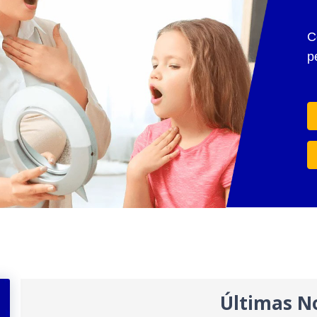
C
p
Últimas No