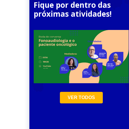
Fique por dentro das
próximas atividades!
21
Jul
VER TODOS