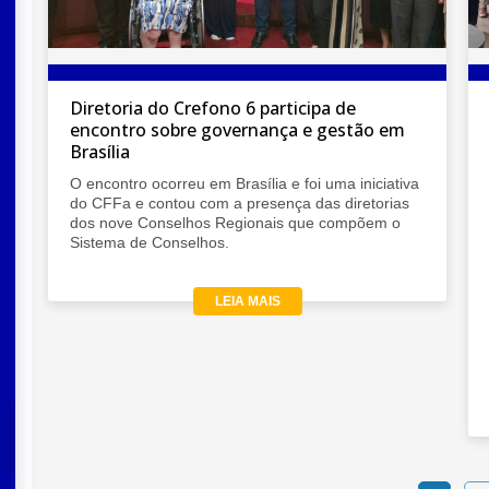
ticipa de
Crefono Até Você passa por Belo
ça e gestão em
Horizonte e Nova Lima
Nos dias 9 e 10 de julho, o Crefono 6 rea
uma edição do Crefono Até Você (CAV) 
e foi uma iniciativa
Horizonte e Nova Lima, com visitas técni
ça das diretorias
reuniões voltadas ao fortalecimento da
s que compõem o
Fonoaudiologia e à qualificação dos serv
prestados à população.
LEIA MAIS