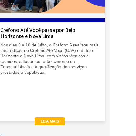
O Crefono 6 participa da 1ª Conferência
Regional da IALP em Belém/PA
lizou mais
O Crefono 6 participou da 1ª Conferência Regional
em Belo
da IALP, realizada em Belém (PA), reforçando a
cas e
presença da Fonoaudiologia brasileira em um dos
mais importantes espaços internacionais de
iços
discussão sobre comunicação humana e saúde.
LEIA MAIS