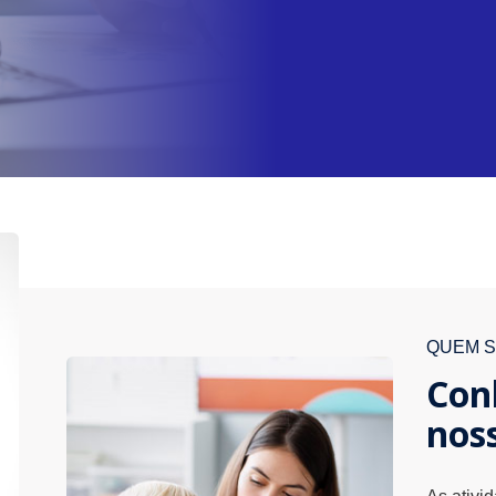
QUEM 
Con
nos