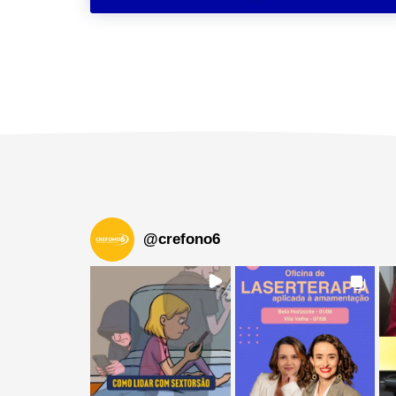
@
crefono6