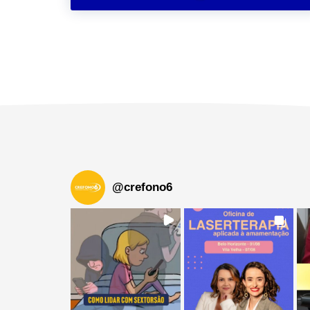
@
crefono6