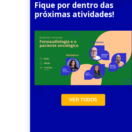
Fique por dentro das
próximas atividades!
23
Jun
VER TODOS