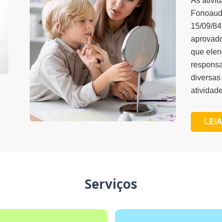
As ativi
Fonoaudi
15/09/84
aprovado
que elen
responsa
diversas
atividade
LEIA
Serviços