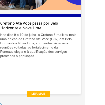
Crefono Até Você passa por Belo
O Crefon
Horizonte e Nova Lima
Regiona
Nos dias 9 e 10 de julho, o Crefono 6 realizou mais
O Crefono
uma edição do Crefono Até Você (CAV) em Belo
da IALP, 
Horizonte e Nova Lima, com visitas técnicas e
presença 
reuniões voltadas ao fortalecimento da
mais impo
Fonoaudiologia e à qualificação dos serviços
discussã
prestados à população.
LEIA MAIS