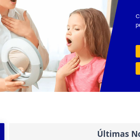
C
p
Últimas No