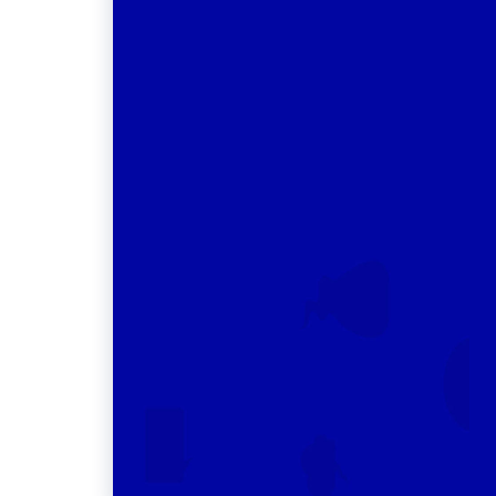
O Crefono 6 participa da 1ª Conferência
Regional da IALP em Belém/PA
alizou mais
O Crefono 6 participou da 1ª Conferência Regiona
em Belo
da IALP, realizada em Belém (PA), reforçando a
icas e
presença da Fonoaudiologia brasileira em um dos
mais importantes espaços internacionais de
viços
discussão sobre comunicação humana e saúde.
LEIA MAIS