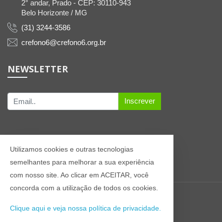
2° andar, Prado - CEP: 30110-943
Belo Horizonte / MG
(31) 3244-3586
crefono6@crefono6.org.br
NEWSLETTER
Inscrever
Utilizamos cookies e outras tecnologias
semelhantes para melhorar a sua experiência
com nosso site. Ao clicar em ACEITAR, você
concorda com a utilização de todos os cookies.
© 2021 Todos os direitos reservados CREFONO6
Clique aqui e veja nossa política de privacidade.