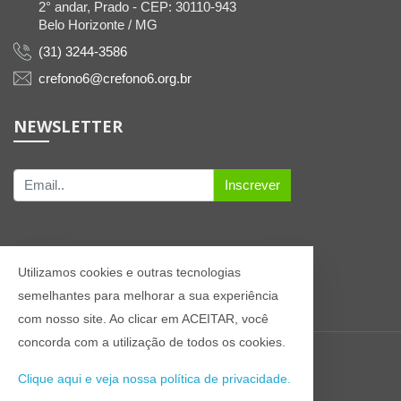
2° andar, Prado - CEP: 30110-943
Belo Horizonte / MG
(31) 3244-3586
crefono6@crefono6.org.br
NEWSLETTER
Inscrever
Utilizamos cookies e outras tecnologias
semelhantes para melhorar a sua experiência
com nosso site. Ao clicar em ACEITAR, você
concorda com a utilização de todos os cookies.
© 2021 Todos os direitos reservados CREFONO6
Clique aqui e veja nossa política de privacidade.