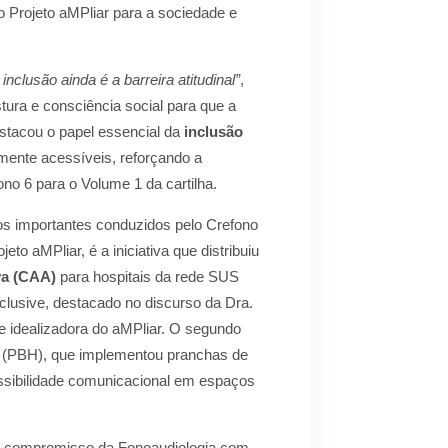
 Projeto aMPliar para a sociedade e
inclusão ainda é a barreira atitudinal”
,
ura e consciência social para que a
estacou o papel essencial da
inclusão
mente acessíveis, reforçando a
no 6 para o Volume 1 da cartilha.
tos importantes conduzidos pelo Crefono
eto aMPliar, é a iniciativa que distribuiu
va (CAA)
para hospitais da rede SUS
clusive, destacado no discurso da Dra.
 e idealizadora do aMPliar. O segundo
te (PBH), que implementou pranchas de
sibilidade comunicacional em espaços
 o compromisso da Fonoaudiologia com