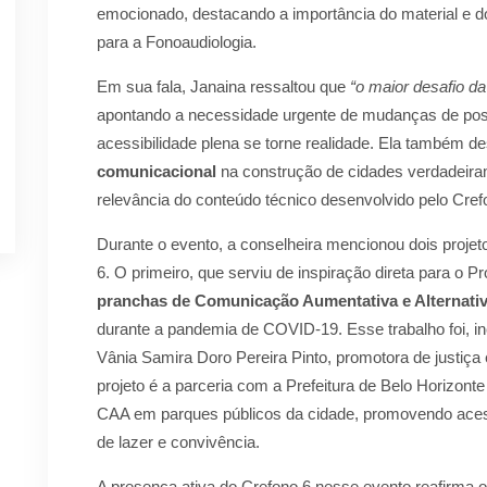
emocionado, destacando a importância do material e do
para a Fonoaudiologia.
Em sua fala, Janaina ressaltou que
“o maior desafio da 
apontando a necessidade urgente de mudanças de post
acessibilidade plena se torne realidade. Ela também d
comunicacional
na construção de cidades verdadeira
relevância do conteúdo técnico desenvolvido pelo Crefo
Durante o evento, a conselheira mencionou dois proje
6. O primeiro, que serviu de inspiração direta para o Proj
pranchas de Comunicação Aumentativa e Alternati
durante a pandemia de COVID-19. Esse trabalho foi, in
Vânia Samira Doro Pereira Pinto, promotora de justiça
projeto é a parceria com a Prefeitura de Belo Horizon
CAA em parques públicos da cidade, promovendo aces
de lazer e convivência.
A presença ativa do Crefono 6 nesse evento reafirma