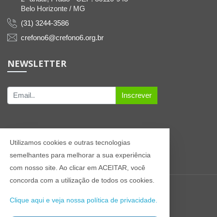
Belo Horizonte / MG
(31) 3244-3586
crefono6@crefono6.org.br
NEWSLETTER
Inscrever
Utilizamos cookies e outras tecnologias
semelhantes para melhorar a sua experiência
com nosso site. Ao clicar em ACEITAR, você
concorda com a utilização de todos os cookies.
© 2021 Todos os direitos reservados CREFONO6
Clique aqui e veja nossa política de privacidade.