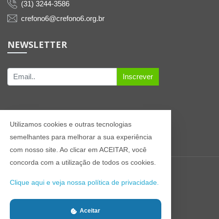
(31) 3244-3586
crefono6@crefono6.org.br
NEWSLETTER
Inscrever
Utilizamos cookies e outras tecnologias
semelhantes para melhorar a sua experiência
com nosso site. Ao clicar em ACEITAR, você
concorda com a utilização de todos os cookies.
© 2021 Todos os direitos reservados CREFONO6
Clique aqui e veja nossa política de privacidade.
Aceitar