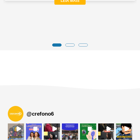
LEIA MAIS
@
crefono6