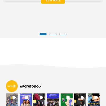
LEIA MAIS
@
crefono6