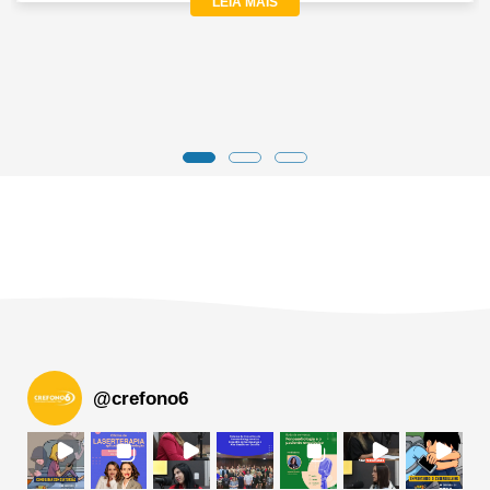
LEIA MAIS
@
crefono6