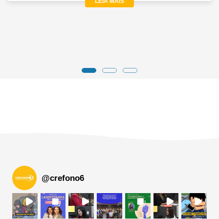
LEIA MAIS
@
crefono6