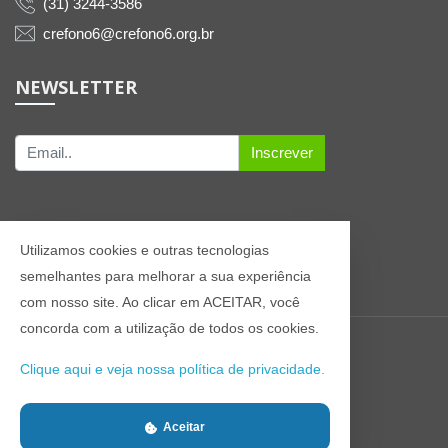
(31) 3244-3586
crefono6@crefono6.org.br
NEWSLETTER
Inscrever
Utilizamos cookies e outras tecnologias
semelhantes para melhorar a sua experiência
com nosso site. Ao clicar em ACEITAR, você
concorda com a utilização de todos os cookies.
© 2021 Todos os direitos reservados CREFONO6
Clique aqui e veja nossa política de privacidade.
Aceitar