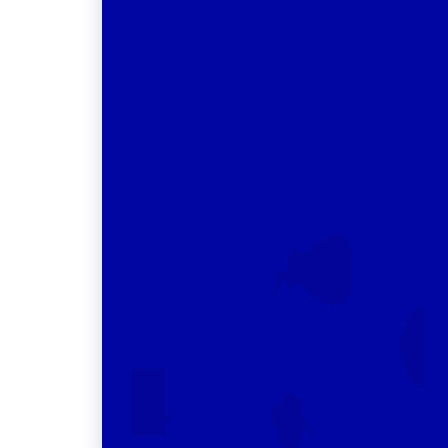
O Crefono 6 participa da 1ª Conferência
Regional da IALP em Belém/PA
alizou mais
O Crefono 6 participou da 1ª Conferência Regiona
em Belo
da IALP, realizada em Belém (PA), reforçando a
icas e
presença da Fonoaudiologia brasileira em um dos
mais importantes espaços internacionais de
viços
discussão sobre comunicação humana e saúde.
LEIA MAIS