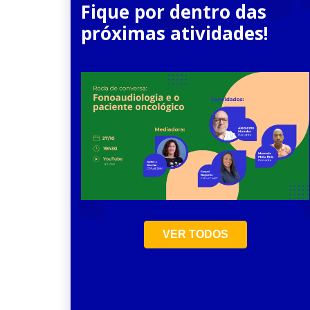
Fique por dentro das
próximas atividades!
23
Jun
VER TODOS