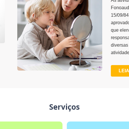
As ativi
Fonoaudi
15/09/84
aprovado
que elen
responsa
diversas
atividade
LEIA
Serviços