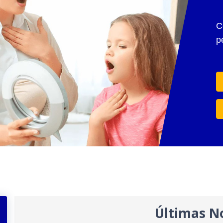
C
p
Últimas No