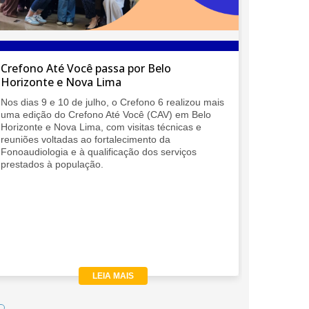
Crefono Até Você passa por Belo
O Crefon
Horizonte e Nova Lima
Regiona
Nos dias 9 e 10 de julho, o Crefono 6 realizou mais
O Crefono
uma edição do Crefono Até Você (CAV) em Belo
da IALP, 
Horizonte e Nova Lima, com visitas técnicas e
presença 
reuniões voltadas ao fortalecimento da
mais impo
Fonoaudiologia e à qualificação dos serviços
discussã
prestados à população.
LEIA MAIS