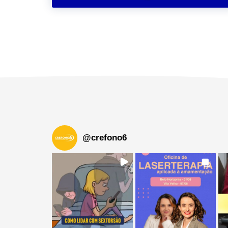
@
crefono6