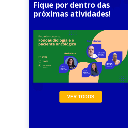
Fique por dentro das
próximas atividades!
23
Jun
VER TODOS