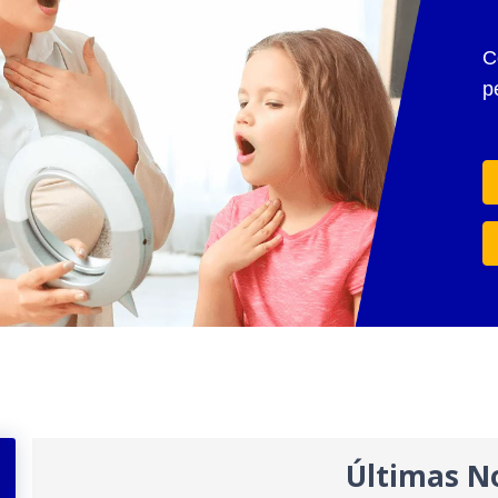
C
p
Últimas No