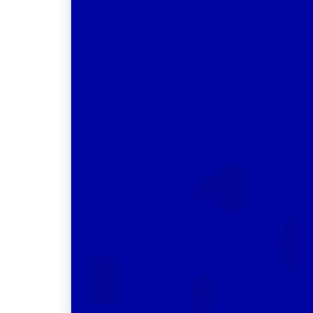
O Crefono 6 participa da 1ª Conferência
Regional da IALP em Belém/PA
alizou mais
O Crefono 6 participou da 1ª Conferência Regiona
em Belo
da IALP, realizada em Belém (PA), reforçando a
icas e
presença da Fonoaudiologia brasileira em um dos
mais importantes espaços internacionais de
viços
discussão sobre comunicação humana e saúde.
LEIA MAIS