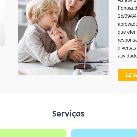
As ativi
Fonoaudi
15/09/84
aprovado
que elen
responsa
diversas
atividade
LEIA
Serviços