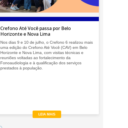
Crefono Até Você passa por Belo
O Crefon
Horizonte e Nova Lima
Regiona
Nos dias 9 e 10 de julho, o Crefono 6 realizou mais
O Crefono
uma edição do Crefono Até Você (CAV) em Belo
da IALP, 
Horizonte e Nova Lima, com visitas técnicas e
presença 
reuniões voltadas ao fortalecimento da
mais impo
Fonoaudiologia e à qualificação dos serviços
discussã
prestados à população.
LEIA MAIS