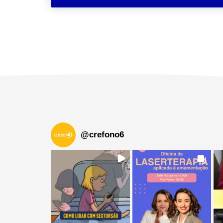
@
crefono6